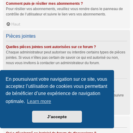
Comment puis-je résilier mes abonnements ?
Pour résilier vos abonnements, veuillez vous rendre dans le panneau de
contrôle de l’utilisateur et suivre le lien vers vos abonnements.
Haut
Pièces jointes
Quelles pièces jointes sont autorisées sur ce forum ?
Chaque administrateur peut autoriser ou interdire certains types de pièces
jointes. Si vous n’êtes pas certain de savoir ce qui est autorisé ou non,
nous vous invitons à contacter un administrateur du forum.
Haut
En poursuivant votre navigation sur ce site, vous
Comment puis-je retrouver toutes mes pièces jointes ?
acceptez l’utilisation de cookies vous permettant
Pour retrouver la liste des pièces jointes que vous avez transférées,
de bénéficier d’une expérience de navigation
veuillez vous rendre dans le panneau de contrôle de l’utilisateur et suivre
les liens vers la section des pièces jointes.
optimale.
Learn more
Haut
J’accepte
À propos de phpBB