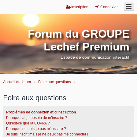
Inscription
Connexion
Forum du GROUPE
Lechef Premium
Espace de communication interactif
Accueil du forum
Foire aux questions
Foire aux questions
Problèmes de connexion et d’inscription
Pourquoi ai-je besoin de m’inscrire ?
Qu’est-ce que la COPPA ?
Pourquoi ne puis-je pas m’inscrire ?
Je suis inscrit mais je ne peux pas me connecter !