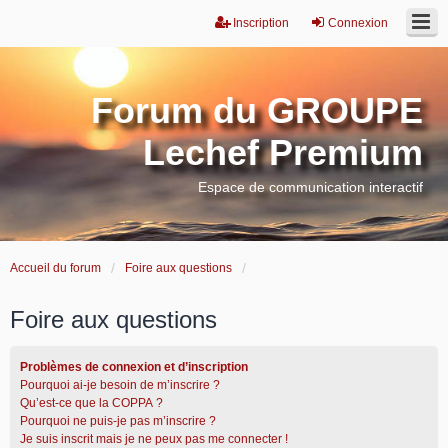
Inscription
Connexion
Forum du GROUPE
Lechef Premium
Espace de communication interactif
Accueil du forum
Foire aux questions
Foire aux questions
Problèmes de connexion et d’inscription
Pourquoi ai-je besoin de m’inscrire ?
Qu’est-ce que la COPPA ?
Pourquoi ne puis-je pas m’inscrire ?
Je suis inscrit mais je ne peux pas me connecter !