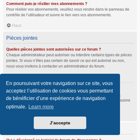
Comment puis-je résilier mes abonnements ?
Pour résilier vos abonnements, veuillez vous rendre dans le panneau de
contrôle de l’utilisateur et suivre le lien vers vos abonnements.
Haut
Pièces jointes
Quelles pièces jointes sont autorisées sur ce forum ?
Chaque administrateur peut autoriser ou interdire certains types de pièces
jointes. Si vous n’êtes pas certain de savoir ce qui est autorisé ou non,
nous vous invitons à contacter un administrateur du forum.
Haut
En poursuivant votre navigation sur ce site, vous
Comment puis-je retrouver toutes mes pièces jointes ?
acceptez l’utilisation de cookies vous permettant
Pour retrouver la liste des pièces jointes que vous avez transférées,
de bénéficier d’une expérience de navigation
veuillez vous rendre dans le panneau de contrôle de l’utilisateur et suivre
les liens vers la section des pièces jointes.
optimale.
Learn more
Haut
J’accepte
À propos de phpBB