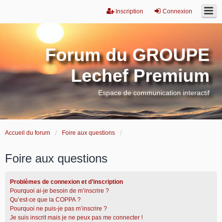
Inscription
Connexion
Forum du GROUPE
Lechef Premium
Espace de communication interactif
Accueil du forum
Foire aux questions
Foire aux questions
Problèmes de connexion et d’inscription
Pourquoi ai-je besoin de m’inscrire ?
Qu’est-ce que la COPPA ?
Pourquoi ne puis-je pas m’inscrire ?
Je suis inscrit mais je ne peux pas me connecter !