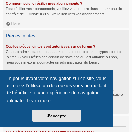
Comment puis-je résilier mes abonnements ?
Pour résilier vos abonnements, veuillez vous rendre dans le panneau de
contrôle de l’utilisateur et suivre le lien vers vos abonnements.
Haut
Pièces jointes
Quelles pièces jointes sont autorisées sur ce forum ?
Chaque administrateur peut autoriser ou interdire certains types de pièces
jointes. Si vous n’êtes pas certain de savoir ce qui est autorisé ou non,
nous vous invitons à contacter un administrateur du forum.
Haut
En poursuivant votre navigation sur ce site, vous
Comment puis-je retrouver toutes mes pièces jointes ?
acceptez l’utilisation de cookies vous permettant
Pour retrouver la liste des pièces jointes que vous avez transférées,
de bénéficier d’une expérience de navigation
veuillez vous rendre dans le panneau de contrôle de l’utilisateur et suivre
les liens vers la section des pièces jointes.
optimale.
Learn more
Haut
J’accepte
À propos de phpBB