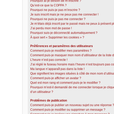
Pourquoi ai-je besoin de m’inscrire ?
Qu’est-ce que la COPPA ?
Pourquoi ne puis-je pas m’inscrire ?
Je suis inscrit mais je ne peux pas me connecter !
Pourquoi ne puis-je pas me connecter ?
Je m’étais déjà inscrit par le passé mais ne peux à présent 
J’ai perdu mon mot de passe !
Pourquoi suis-je déconnecté automatiquement ?
À quoi sert « Supprimer les cookies » ?
Préférences et paramètres des utilisateurs
Comment puis-je modifier mes paramètres ?
Comment puis-je masquer mon nom d’utilisateur de la liste de
L’heure n’est pas correcte !
J’ai réglé le fuseau horaire mais l’heure n’est toujours pas co
Ma langue n’apparaît pas dans la liste !
Que signifient les images situées à côté de mon nom d’utilis
Comment puis-je afficher un avatar ?
Quel est mon rang et comment puis-je le modifier ?
Pourquoi m’est-il demandé de me connecter lorsque je clique 
d’un utilisateur ?
Problèmes de publication
Comment puis-je publier un nouveau sujet ou une réponse 
Comment puis-je modifier ou supprimer un message ?