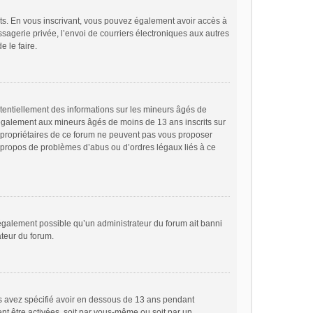
rits. En vous inscrivant, vous pouvez également avoir accès à
essagerie privée, l’envoi de courriers électroniques aux autres
e le faire.
otentiellement des informations sur les mineurs âgés de
 également aux mineurs âgés de moins de 13 ans inscrits sur
s propriétaires de ce forum ne peuvent pas vous proposer
 à propos de problèmes d’abus ou d’ordres légaux liés à ce
t également possible qu’un administrateur du forum ait banni
ateur du forum.
ous avez spécifié avoir en dessous de 13 ans pendant
ent être activées, soit par vous-même ou soit par un