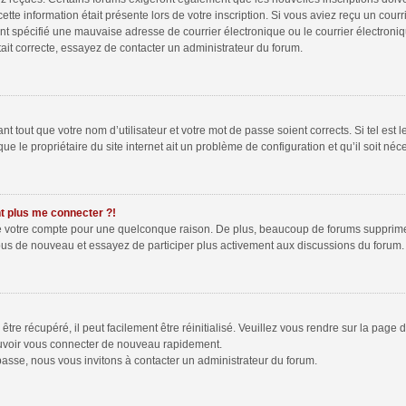
tte information était présente lors de votre inscription. Si vous aviez reçu un courr
spécifié une mauvaise adresse de courrier électronique ou le courrier électronique 
ait correcte, essayez de contacter un administrateur du forum.
 tout que votre nom d’utilisateur et votre mot de passe soient corrects. Si tel est 
e le propriétaire du site internet ait un problème de configuration et qu’il soit néce
nt plus me connecter ?!
mé votre compte pour une quelconque raison. De plus, beaucoup de forums suppriment 
z-vous de nouveau et essayez de participer plus activement aux discussions du forum.
re récupéré, il peut facilement être réinitialisé. Veuillez vous rendre sur la page
ouvoir vous connecter de nouveau rapidement.
passe, nous vous invitons à contacter un administrateur du forum.