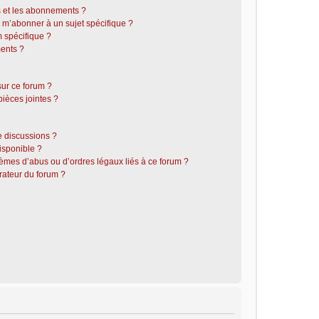
is et les abonnements ?
 m’abonner à un sujet spécifique ?
 spécifique ?
ents ?
sur ce forum ?
ièces jointes ?
e discussions ?
disponible ?
lèmes d’abus ou d’ordres légaux liés à ce forum ?
rateur du forum ?