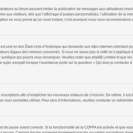
istrateurs du forum peuvent limiter la publication de messages aux utilisateurs insc
s aux visiteurs, tels que l’affichage d’avatars personnalisés, l’utilisation de la m
scription ne vous prend qu’un court instant, c’est pourquoi nous vous recommandons d
est une loi des États-Unis d’Amérique qui demande aux sites internet collectant p
teurs légaux des mineurs concernés. Si vous ne savez pas si cette loi s’applique
r juridique qui pourra vous renseigner. Veuillez noter que phpBB Limited et que le
e sujet, excepté lorsque l’assistance porte sur la question « Qui dois-je contacter
es inscriptions afin d’empêcher les nouveaux visiteurs de s’inscrire. De même, il es
 que vous souhaitez utiliser. Pour plus d’informations, veuillez contacter un administr
 mot de passe soient corrects. Si la fonctionnalité de la COPPA est activée et que v
vez reçues. Certains forums exigeront également que les nouvelles inscriptions doiv