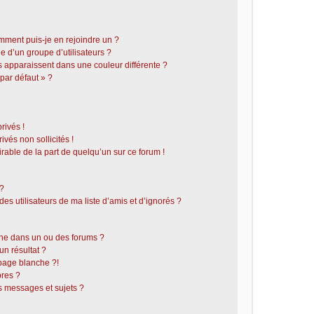
omment puis-je en rejoindre un ?
 d’un groupe d’utilisateurs ?
s apparaissent dans une couleur différente ?
 par défaut » ?
rivés !
vés non sollicités !
irable de la part de quelqu’un sur ce forum !
 ?
s utilisateurs de ma liste d’amis et d’ignorés ?
he dans un ou des forums ?
n résultat ?
page blanche ?!
res ?
 messages et sujets ?