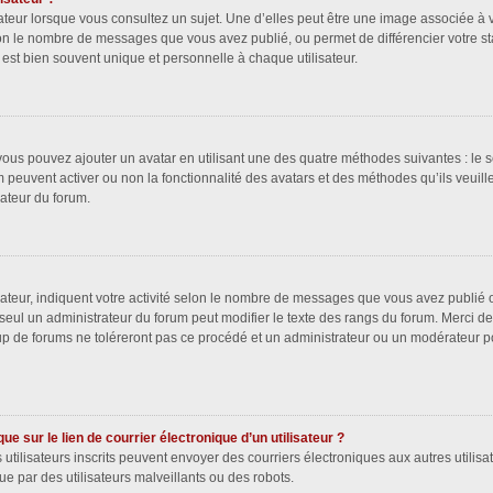
ateur lorsque vous consultez un sujet. Une d’elles peut être une image associée à 
lon le nombre de messages que vous avez publié, ou permet de différencier votre sta
est bien souvent unique et personnelle à chaque utilisateur.
 vous pouvez ajouter un avatar en utilisant une des quatre méthodes suivantes : le s
m peuvent activer ou non la fonctionnalité des avatars et des méthodes qu’ils veuill
rateur du forum.
ateur, indiquent votre activité selon le nombre de messages que vous avez publié ou
 seul un administrateur du forum peut modifier le texte des rangs du forum. Merci 
p de forums ne toléreront pas ce procédé et un administrateur ou un modérateur p
e sur le lien de courrier électronique d’un utilisateur ?
les utilisateurs inscrits peuvent envoyer des courriers électroniques aux autres uti
e par des utilisateurs malveillants ou des robots.