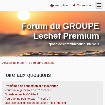
Inscription
Connexion
Forum du GROUPE
Lechef Premium
Espace de communication interactif
Accueil du forum
Foire aux questions
Foire aux questions
Problèmes de connexion et d’inscription
Pourquoi ai-je besoin de m’inscrire ?
Qu’est-ce que la COPPA ?
Pourquoi ne puis-je pas m’inscrire ?
Je suis inscrit mais je ne peux pas me connecter !