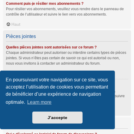
Comment puis-je résilier mes abonnements ?
Pour résilier vos abonnements, veuillez vous rendre dans le panneau de
contrôle de l’utilisateur et suivre le lien vers vos abonnements.
Haut
Pièces jointes
Quelles pièces jointes sont autorisées sur ce forum ?
Chaque administrateur peut autoriser ou interdire certains types de pièces
jointes. Si vous n’êtes pas certain de savoir ce qui est autorisé ou non,
nous vous invitons à contacter un administrateur du forum.
Haut
En poursuivant votre navigation sur ce site, vous
Comment puis-je retrouver toutes mes pièces jointes ?
acceptez l’utilisation de cookies vous permettant
Pour retrouver la liste des pièces jointes que vous avez transférées,
de bénéficier d’une expérience de navigation
veuillez vous rendre dans le panneau de contrôle de l’utilisateur et suivre
les liens vers la section des pièces jointes.
optimale.
Learn more
Haut
J’accepte
À propos de phpBB