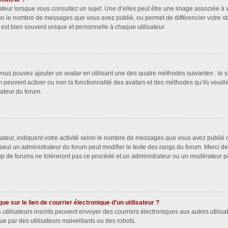
ateur lorsque vous consultez un sujet. Une d’elles peut être une image associée à 
lon le nombre de messages que vous avez publié, ou permet de différencier votre sta
est bien souvent unique et personnelle à chaque utilisateur.
 vous pouvez ajouter un avatar en utilisant une des quatre méthodes suivantes : le s
m peuvent activer ou non la fonctionnalité des avatars et des méthodes qu’ils veuill
rateur du forum.
ateur, indiquent votre activité selon le nombre de messages que vous avez publié ou
 seul un administrateur du forum peut modifier le texte des rangs du forum. Merci 
p de forums ne toléreront pas ce procédé et un administrateur ou un modérateur p
e sur le lien de courrier électronique d’un utilisateur ?
les utilisateurs inscrits peuvent envoyer des courriers électroniques aux autres uti
e par des utilisateurs malveillants ou des robots.