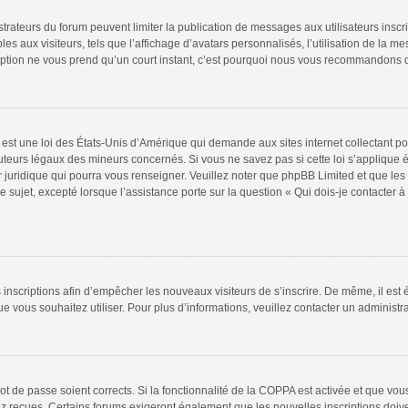
istrateurs du forum peuvent limiter la publication de messages aux utilisateurs insc
s aux visiteurs, tels que l’affichage d’avatars personnalisés, l’utilisation de la m
scription ne vous prend qu’un court instant, c’est pourquoi nous vous recommandons d
est une loi des États-Unis d’Amérique qui demande aux sites internet collectant p
teurs légaux des mineurs concernés. Si vous ne savez pas si cette loi s’applique
r juridique qui pourra vous renseigner. Veuillez noter que phpBB Limited et que le
e sujet, excepté lorsque l’assistance porte sur la question « Qui dois-je contacter
es inscriptions afin d’empêcher les nouveaux visiteurs de s’inscrire. De même, il es
 que vous souhaitez utiliser. Pour plus d’informations, veuillez contacter un administr
 mot de passe soient corrects. Si la fonctionnalité de la COPPA est activée et que v
vez reçues. Certains forums exigeront également que les nouvelles inscriptions doiv