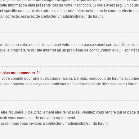
tte information était présente lors de votre inscription. Si vous aviez reçu un courr
spécifié une mauvaise adresse de courrier électronique ou le courrier électronique 
ait correcte, essayez de contacter un administrateur du forum.
 tout que votre nom d’utilisateur et votre mot de passe soient corrects. Si tel est 
e le propriétaire du site internet ait un problème de configuration et qu’il soit néce
nt plus me connecter ?!
mé votre compte pour une quelconque raison. De plus, beaucoup de forums suppriment 
z-vous de nouveau et essayez de participer plus activement aux discussions du forum.
re récupéré, il peut facilement être réinitialisé. Veuillez vous rendre sur la page
ouvoir vous connecter de nouveau rapidement.
passe, nous vous invitons à contacter un administrateur du forum.