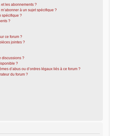
is et les abonnements ?
 m’abonner à un sujet spécifique ?
 spécifique ?
ents ?
sur ce forum ?
ièces jointes ?
e discussions ?
disponible ?
lèmes d’abus ou d’ordres légaux liés à ce forum ?
rateur du forum ?