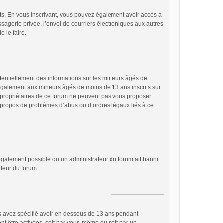
rits. En vous inscrivant, vous pouvez également avoir accès à
essagerie privée, l’envoi de courriers électroniques aux autres
e le faire.
otentiellement des informations sur les mineurs âgés de
 également aux mineurs âgés de moins de 13 ans inscrits sur
s propriétaires de ce forum ne peuvent pas vous proposer
 à propos de problèmes d’abus ou d’ordres légaux liés à ce
t également possible qu’un administrateur du forum ait banni
ateur du forum.
ous avez spécifié avoir en dessous de 13 ans pendant
ent être activées, soit par vous-même ou soit par un