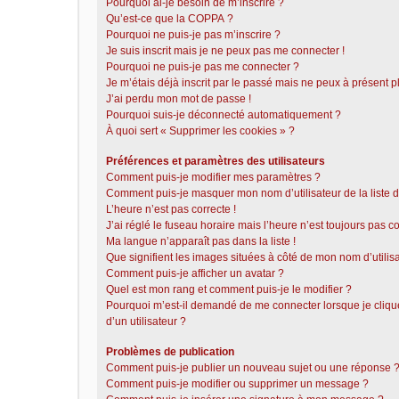
Pourquoi ai-je besoin de m’inscrire ?
Qu’est-ce que la COPPA ?
Pourquoi ne puis-je pas m’inscrire ?
Je suis inscrit mais je ne peux pas me connecter !
Pourquoi ne puis-je pas me connecter ?
Je m’étais déjà inscrit par le passé mais ne peux à présent 
J’ai perdu mon mot de passe !
Pourquoi suis-je déconnecté automatiquement ?
À quoi sert « Supprimer les cookies » ?
Préférences et paramètres des utilisateurs
Comment puis-je modifier mes paramètres ?
Comment puis-je masquer mon nom d’utilisateur de la liste de
L’heure n’est pas correcte !
J’ai réglé le fuseau horaire mais l’heure n’est toujours pas co
Ma langue n’apparaît pas dans la liste !
Que signifient les images situées à côté de mon nom d’utilis
Comment puis-je afficher un avatar ?
Quel est mon rang et comment puis-je le modifier ?
Pourquoi m’est-il demandé de me connecter lorsque je clique 
d’un utilisateur ?
Problèmes de publication
Comment puis-je publier un nouveau sujet ou une réponse 
Comment puis-je modifier ou supprimer un message ?