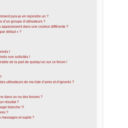
omment puis-je en rejoindre un ?
 d’un groupe d’utilisateurs ?
s apparaissent dans une couleur différente ?
 par défaut » ?
rivés !
vés non sollicités !
irable de la part de quelqu’un sur ce forum !
 ?
s utilisateurs de ma liste d’amis et d’ignorés ?
he dans un ou des forums ?
n résultat ?
page blanche ?!
res ?
 messages et sujets ?