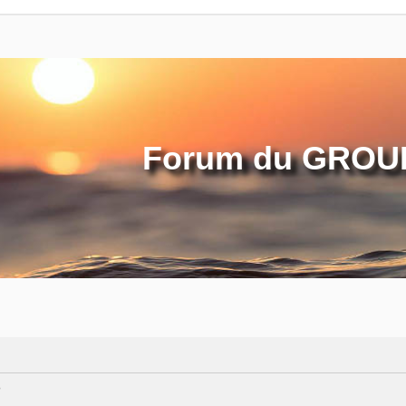
Forum du GROUP
?