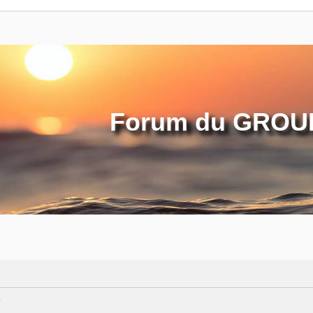
Forum du GROUP
?