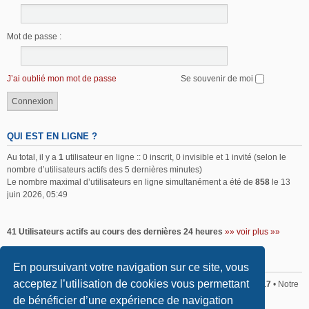
Mot de passe :
J’ai oublié mon mot de passe
Se souvenir de moi
QUI EST EN LIGNE ?
Au total, il y a
1
utilisateur en ligne :: 0 inscrit, 0 invisible et 1 invité (selon le
nombre d’utilisateurs actifs des 5 dernières minutes)
Le nombre maximal d’utilisateurs en ligne simultanément a été de
858
le 13
juin 2026, 05:49
41 Utilisateurs actifs au cours des dernières 24 heures
»» voir plus »»
STATISTIQUES
En poursuivant votre navigation sur ce site, vous
acceptez l’utilisation de cookies vous permettant
Sommaire
• Total posts
2,367
• Total sujets
2,176
• Total membres
417
• Notre
membre le plus récent est
Mathieu BOURGIS
de bénéficier d’une expérience de navigation