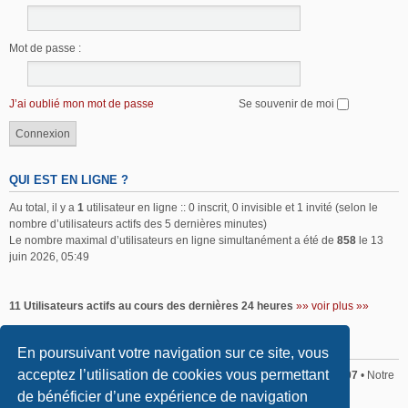
Mot de passe :
J’ai oublié mon mot de passe
Se souvenir de moi
QUI EST EN LIGNE ?
Au total, il y a
1
utilisateur en ligne :: 0 inscrit, 0 invisible et 1 invité (selon le
nombre d’utilisateurs actifs des 5 dernières minutes)
Le nombre maximal d’utilisateurs en ligne simultanément a été de
858
le 13
juin 2026, 05:49
11 Utilisateurs actifs au cours des dernières 24 heures
»» voir plus »»
STATISTIQUES
En poursuivant votre navigation sur ce site, vous
acceptez l’utilisation de cookies vous permettant
Sommaire
• Total posts
2,370
• Total sujets
2,179
• Total membres
407
• Notre
membre le plus récent est
Mathieu BOURGIS
de bénéficier d’une expérience de navigation