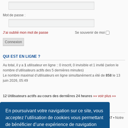
Mot de passe :
J’ai oublié mon mot de passe
Se souvenir de moi
QUI EST EN LIGNE ?
Au total, il y a
1
utilisateur en ligne :: 0 inscrit, 0 invisible et 1 invité (selon le
nombre d’utilisateurs actifs des 5 dernières minutes)
Le nombre maximal d’utilisateurs en ligne simultanément a été de
858
le 13
juin 2026, 05:49
12 Utilisateurs actifs au cours des dernières 24 heures
»» voir plus »»
STATISTIQUES
En poursuivant votre navigation sur ce site, vous
acceptez l’utilisation de cookies vous permettant
Sommaire
• Total posts
2,370
• Total sujets
2,179
• Total membres
407
• Notre
membre le plus récent est
Mathieu BOURGIS
de bénéficier d’une expérience de navigation