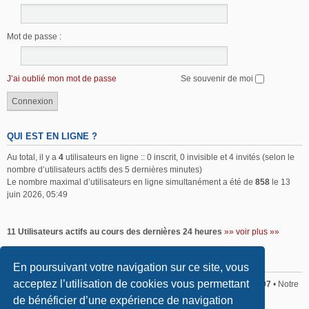
Mot de passe :
J’ai oublié mon mot de passe
Se souvenir de moi
QUI EST EN LIGNE ?
Au total, il y a
4
utilisateurs en ligne :: 0 inscrit, 0 invisible et 4 invités (selon le
nombre d’utilisateurs actifs des 5 dernières minutes)
Le nombre maximal d’utilisateurs en ligne simultanément a été de
858
le 13
juin 2026, 05:49
11 Utilisateurs actifs au cours des dernières 24 heures
»» voir plus »»
STATISTIQUES
En poursuivant votre navigation sur ce site, vous
acceptez l’utilisation de cookies vous permettant
Sommaire
• Total posts
2,370
• Total sujets
2,179
• Total membres
407
• Notre
membre le plus récent est
Mathieu BOURGIS
de bénéficier d’une expérience de navigation